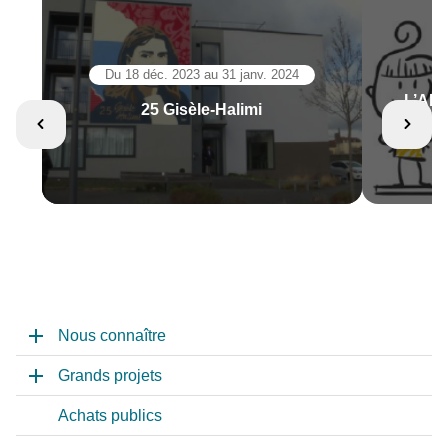
Du 18 déc. 2023 au 31 janv. 2024
L’ANR
25 Gisèle-Halimi
pour l’
pr
Nous connaître
Grands projets
Achats publics