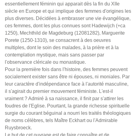
essentiellement féminin qui apparait dès la fin du XIIe
siècle en Europe et qui implique des femmes d'origines les
plus diverses. Décidées à embrasser une vie évangélique,
ces femmes, dont les plus connues sont Hadewijch (+ca
1250), Mechthild de Magdeburg (12081282), Marguerite
Porete (1250-1310), se consacrent à des oeuvres
multiples, dont le soin des malades, à la prière et à la
contemplation mystique, mais sans passer par
l'observance cléricale ou monastique.
Pour la première fois dans l'histoire, des femmes peuvent
socialement exister sans être ni épouses, ni moniales. Par
leur caractère d'indépendance face à l'autorité masculine,
il s'agirait du premier mouvement féministe. L'est-il
vraiment ? Admiré à sa naissance, il finit par s'attirer les
foudres de l'Eglise. Pourtant, la grande richesse spirituelle
surgie du courant béguinal a nourri les traités théologiques
de noms célèbres, tels Maître Eckhart ou l'Admirable
Ruysbroeck.
Le but de cet ouvrage est de faire connaître et de