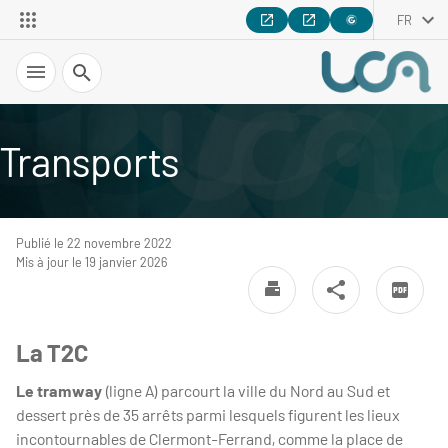
FR
Recherche
Transports
Publié le 22 novembre 2022
Mis à jour le 19 janvier 2026
La T2C
Le tramway
(ligne A) parcourt la ville du Nord au Sud et
dessert près de 35 arrêts parmi lesquels figurent les lieux
incontournables de Clermont-Ferrand, comme la place de