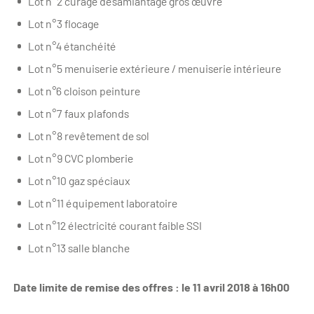
Lot n°2 curage désamiantage gros œuvre
Lot n°3 flocage
Lot n°4 étanchéité
Lot n°5 menuiserie extérieure / menuiserie intérieure
Lot n°6 cloison peinture
Lot n°7 faux plafonds
Lot n°8 revêtement de sol
Lot n°9 CVC plomberie
Lot n°10 gaz spéciaux
Lot n°11 équipement laboratoire
Lot n°12 électricité courant faible SSI
Lot n°13 salle blanche
Date limite de remise des offres : le 11 avril 2018 à 16h00