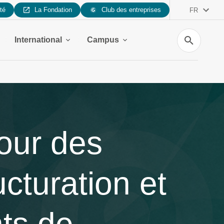
ité
La Fondation
Club des entreprises
FR
Recherche
International
Campus
our des
cturation et