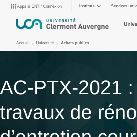
Instituts
Services univ
Apps & ENT / Connexion
Unive
Accueil
Université
Achats publics
AC-PTX-2021 : 
travaux de rénov