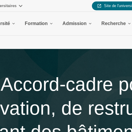
ersitaires
Site de l'univers
rsité
Formation
Admission
Recherche
Accord-cadre p
ation, de restru