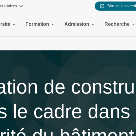
ersitaires
Site de l'univers
rsité
Formation
Admission
Recherche
ation de constru
 le cadre dans 