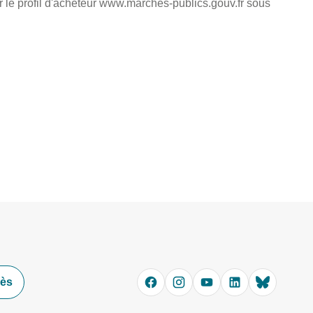
r le profil d'acheteur www.marches-publics.gouv.fr sous
cès