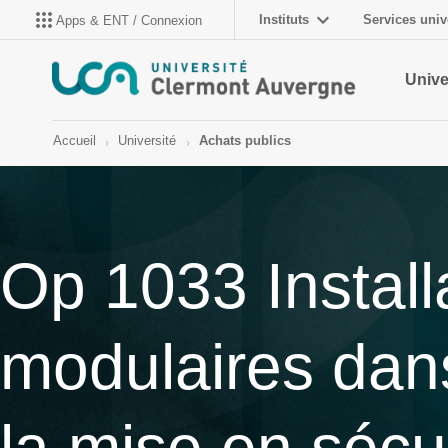
Instituts
Services univ
Apps & ENT / Connexion
Unive
Accueil
Université
Achats publics
Op 1033 Install
modulaires dans