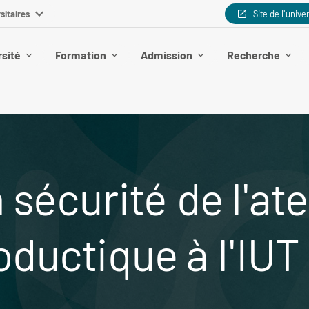
sitaires
Site de l'unive
rsité
Formation
Admission
Recherche
 sécurité de l'ate
ductique à l'IUT