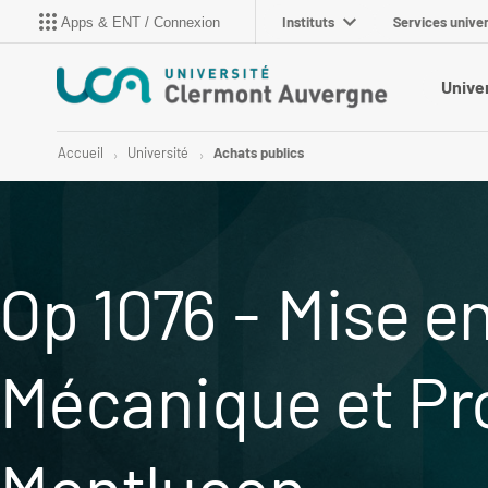
Instituts
Services univer
Apps & ENT / Connexion
Unive
Accueil
Université
Achats publics
Op 1076 - Mise en
Mécanique et Pro