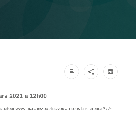
ars 2021 à 12h00
 d'acheteur www.marches-publics.gouv.fr sous la référence 977-