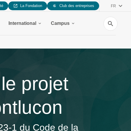
ité
La Fondation
Club des entreprises
FR
Recherche
International
Campus
e projet
ontlucon
123-1 du Code de la