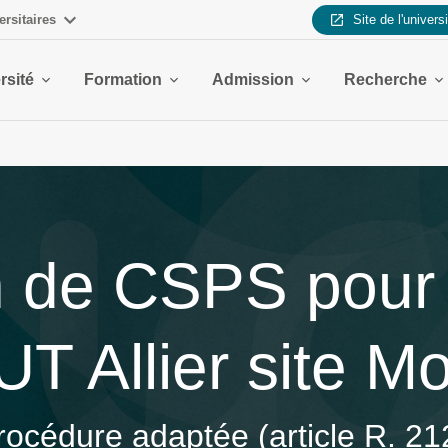
ersitaires
Site de l'univers
rsité
Formation
Admission
Recherche
 de CSPS pour l
T Allier site M
rocédure adaptée (article R. 2