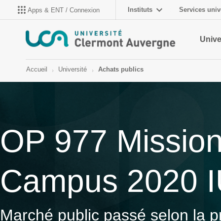
Instituts
Services univ
Apps & ENT / Connexion
Unive
Accueil
Université
Achats publics
OP 977 Mission
Campus 2020 IU
Marché public passé selon la p