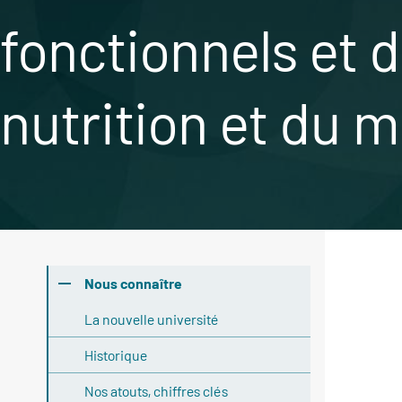
fonctionnels et d
nutrition et du m
Nous connaître
La nouvelle université
Historique
Nos atouts, chiffres clés