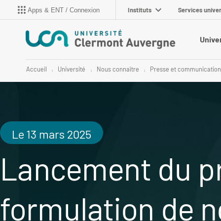
Instituts
Services univer
Apps & ENT / Connexion
Unive
Accueil
Université
Nous connaître
Presse et communicatio
Le 13 mars 2025
Lancement du pro
formulation de 