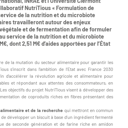
national, INRAE et l’Université Clermont
llaboratif NutriTious « Formulation de
rvice de la nutrition et du microbiote
aires travailleront autour des enjeux
 végétale et de fermentation afin de formuler
u service de la nutrition et du microbiote
 M€, dont 2,51 M€ d’aides apportées par l’État
re de la mutation du secteur alimentaire pour garantir les
ious s’inscrit dans l’ambition de l’Etat avec France 2030
in d’accélérer la révolution agricole et alimentaire pour
rables et répondant aux attentes des consommateurs, en
es objectifs du projet NutriTious visent à développer des
rmentation de coproduits riches en fibres présentant des
oalimentaire et de la recherche
qui mettront en commun
it de développer un biscuit à base d’un ingrédient fermenté
ue de seconde génération et de farine riche en amidon