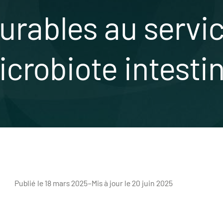
urables au servic
icrobiote intestin
Publié le 18 mars 2025
–
Mis à jour le 20 juin 2025