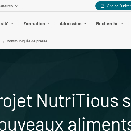
sitaires
Site de l'unive
rsité
Formation
Admission
Recherche
n
Communiqués de presse
jet NutriTious s
nouveaux aliment