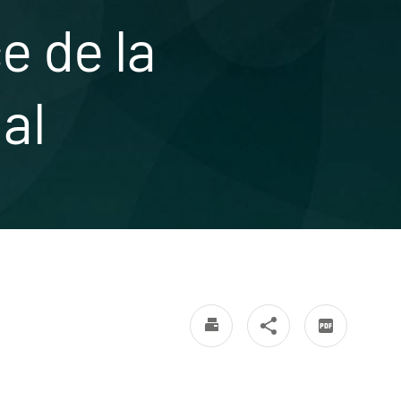
e de la
al