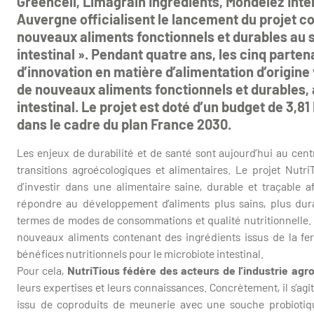
Greencell, Limagrain Ingredients, Mondelēz Inter
Auvergne officialisent le lancement du projet co
nouveaux aliments fonctionnels et durables au se
intestinal ». Pendant quatre ans, les cinq parten
d’innovation en matière d’alimentation d’origine
de nouveaux aliments fonctionnels et durables, a
intestinal. Le projet est doté d’un budget de 3,81
dans le cadre du plan France 2030.
Les enjeux de durabilité et de santé sont aujourd’hui au cent
transitions agroécologiques et alimentaires. Le projet NutriT
d’investir dans une alimentaire saine, durable et traçable af
répondre au développement d’aliments plus sains, plus du
termes de modes de consommations et qualité nutritionnelle. L
nouveaux aliments contenant des ingrédients issus de la fe
bénéfices nutritionnels pour le microbiote intestinal.
Pour cela,
NutriTious fédère des acteurs de l’industrie agr
leurs expertises et leurs connaissances. Concrètement, il s’ag
issu de coproduits de meunerie avec une souche probiotiq