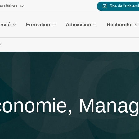
ersitaires
Site de l'univers
rsité
Formation
Admission
Recherche
s
, Économie, Man