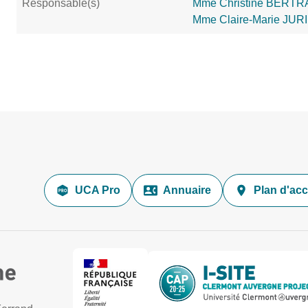
Responsable(s)
Mme Christine BERT
Mme Claire-Marie JU
UCA Pro
Annuaire
Plan d'ac