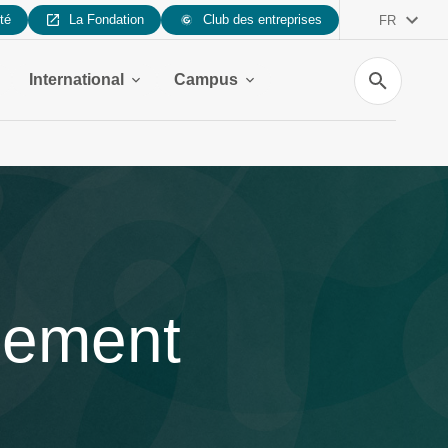
ité
La Fondation
Club des entreprises
FR
Recherche
International
Campus
agement