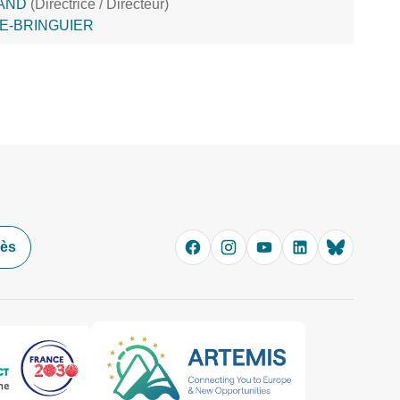
RAND
(Directrice / Directeur)
RIE-BRINGUIER
cès