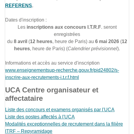
REFERENS
.
Dates d'inscription :
Les
inscriptions aux concours I.T.R.F
. seront
enregistrées
du
8 avril
(
12 heures
, heure de Paris) au
6 mai 2026
(
12
heures
, heure de Paris) (
Calendrier prévisionnel
).
Informations et accès au service d'inscription
www.enseignementsup-recherche.gouv.fr/pid24802/s-
inscrire-aux-recrutements-i.t.r.f.html
UCA Centre organisateur et
affectataire
Liste des concours et examens organisés par l'UCA
Liste des postes affectés à l'UCA
Modalités exceptionnelles de recrutement dans la filière
ITRF – Repyramidage