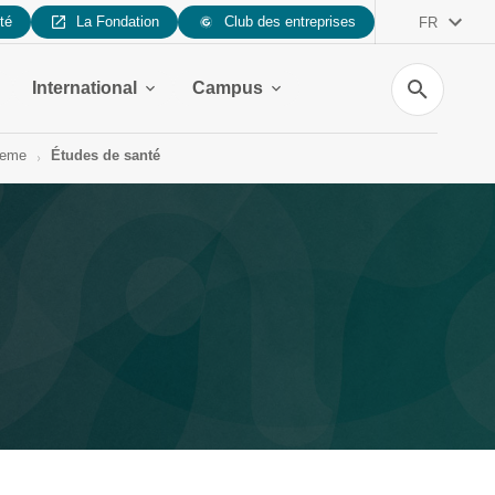
ité
La Fondation
Club des entreprises
FR
Recherche
International
Campus
neme
Études de santé