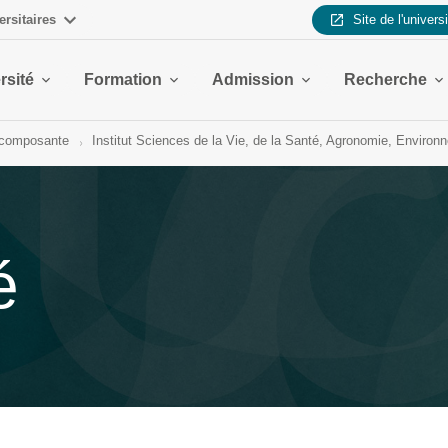
ersitaires
Site de l'univers
rsité
Formation
Admission
Recherche
r composante
Institut Sciences de la Vie, de la Santé, Agronomie, Environ
é