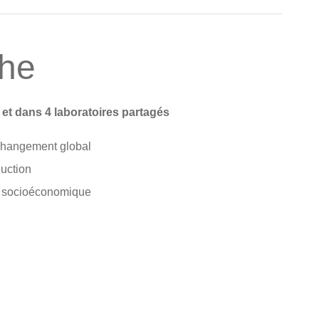
che
 et dans 4 laboratoires partagés
changement global
duction
té socioéconomique