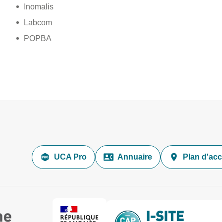
Inomalis
Labcom
POPBA
UCA Pro
Annuaire
Plan d'ac