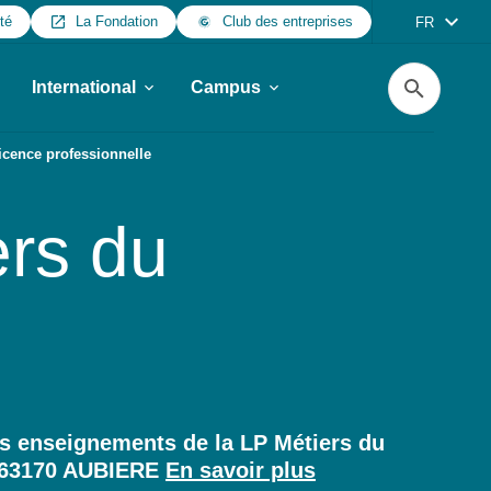
ité
La Fondation
Club des entreprises
FR
Recherche
International
Campus
icence professionnelle
ers du
Les enseignements de la LP Métiers du
g, 63170 AUBIERE
En savoir plus