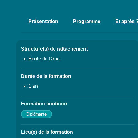
Résumé
Présentation
Programme
Et après 
Accéder aux sectio
Structure(s) de rattachement
Détails
École de Droit
Durée de la formation
1 an
Formation continue
Diplômante
Lieu(x) de la formation