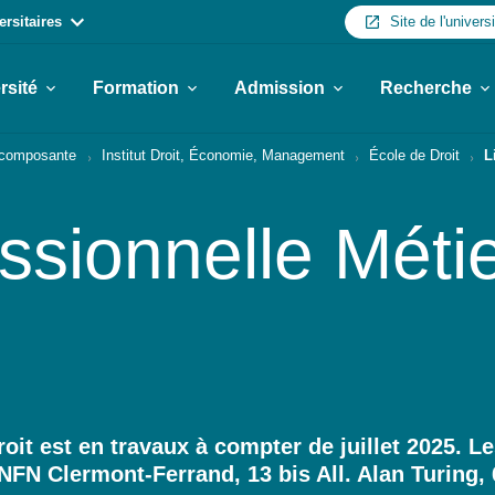
ersitaires
Site de l'univers
rsité
Formation
Admission
Recherche
r composante
Institut Droit, Économie, Management
École de Droit
L
ssionnelle Méti
oit est en travaux à compter de juillet 2025. 
l’INFN Clermont-Ferrand, 13 bis All. Alan Turin