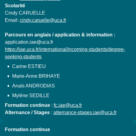
Scolarité
Cindy CARUELLE
Email:
cindy.caruelle@uca.fr
Parcours en anglais / application & information :
application.iae@uca.fr
https://iae.uca.fr/international/incoming-students/degree-
seeking-students
Carine ESTIEU
Marie-Anne BRIHAYE
Anaïs ANDRODIAS
Mylène SEDILLE
Formation continue
:
fc.iae@uca.fr
Alternance / Stages
:
alternance-stages.iae@uca.fr
Formation continue