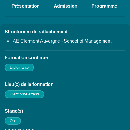
Présentation
Admission
Programme
Accéder aux sections de la fich
Structure(s) de rattachement
Détails
IAE Clermont Auvergne - School of Management
Formation continue
Diplômante
Lieu(x) de la formation
Clermont-Ferrand
Stage(s)
Oui