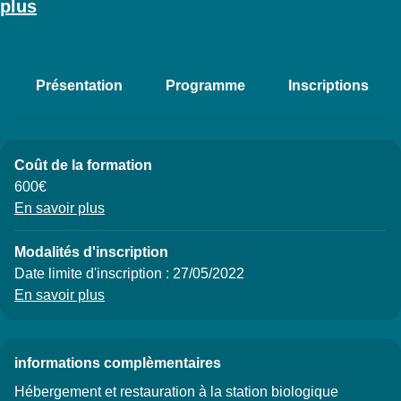
plus
Présentation
Programme
Inscriptions
Accéder aux sections de la fich
Coût de la formation
Détails
600€
En savoir plus
Modalités d'inscription
Date limite d'inscription : 27/05/2022
En savoir plus
à propos des Modalités d'inscription
informations complèmentaires
Hébergement et restauration à la station biologique