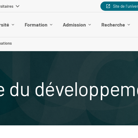
sitaires
Site de l'unive
rsité
Formation
Admission
Recherche
mations
e du développem