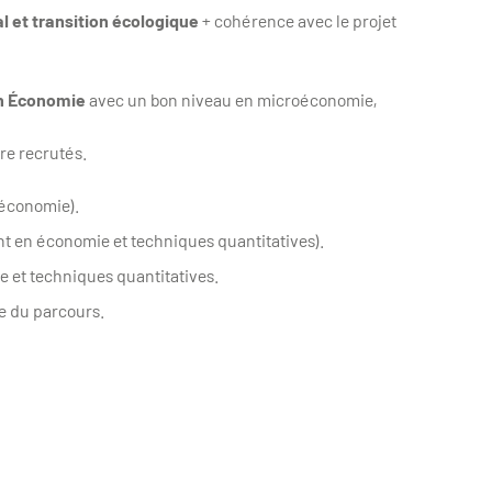
l et transition écologique
+ cohérence avec le projet
en Économie
avec un bon niveau en microéconomie,
re recrutés.
 économie).
ant en économie et techniques quantitatives).
 et techniques quantitatives.
ue du parcours.