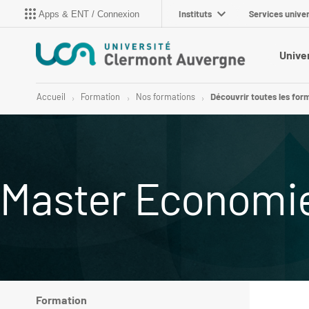
Instituts
Services univer
Apps & ENT / Connexion
Unive
Accueil
Formation
Nos formations
Découvrir toutes les for
Master Economi
Formation