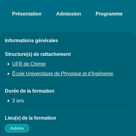
Présentation
Admission
Programme
Accéder aux sections de la fich
Informations générales
Détails
Structure(s) de rattachement
UFR de Chimie
École Universitaire de Physique et d’Ingénierie
Durée de la formation
3 ans
Lieu(x) de la formation
Aubière