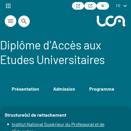
FR
Recherche
Diplôme d'Accès aux
Etudes Universitaires
Présentation
Admission
Programme
E
Accéder aux sections de la fiche
Structure(s) de rattachement
Détails
Institut National Supérieur du Professorat et de