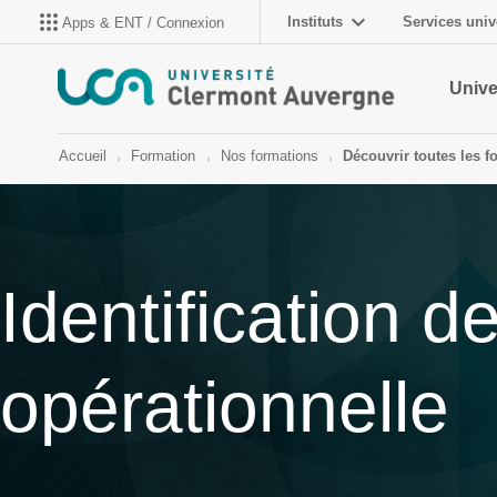
Instituts
Services univ
Apps & ENT / Connexion
Unive
Accueil
Formation
Nos formations
Découvrir toutes les f
Identification d
opérationnelle