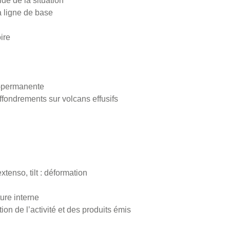
ide de la situation
la ligne de base
ire
i-permanente
ffondrements sur volcans effusifs
tenso, tilt : déformation
ture interne
ion de l’activité et des produits émis