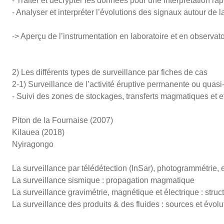
- Traiter et décrypter les données pour une interprétation rap
- Analyser et interpréter l’évolutions des signaux autour de 
-> Aperçu de l’instrumentation en laboratoire et en observato
2) Les différents types de surveillance par fiches de cas
2-1) Surveillance de l’activité éruptive permanente ou quas
- Suivi des zones de stockages, transferts magmatiques et e
Piton de la Fournaise (2007)
Kilauea (2018)
Nyiragongo
La surveillance par télédétection (InSar), photogrammétrie, ex
La surveillance sismique : propagation magmatique
La surveillance gravimétrie, magnétique et électrique : struc
La surveillance des produits & des fluides : sources et évolut