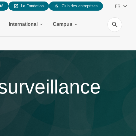
ité
La Fondation
Club des entreprises
FR
Recherche
International
Campus
 surveillance