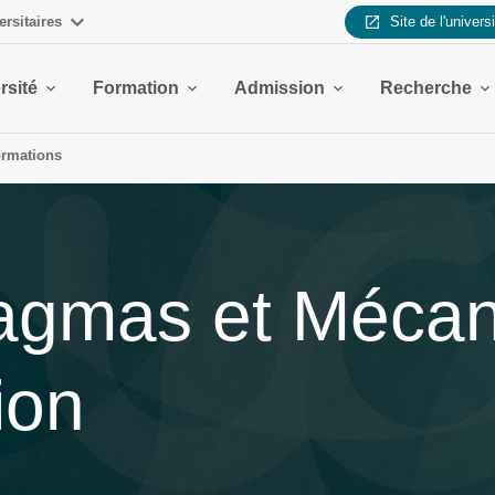
ersitaires
Site de l'univers
rsité
Formation
Admission
Recherche
ormations
agmas et Méca
ion