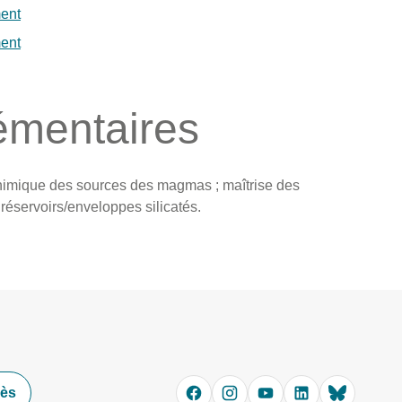
ment
ment
émentaires
chimique des sources des magmas ; maîtrise des
réservoirs/enveloppes silicatés.
cès