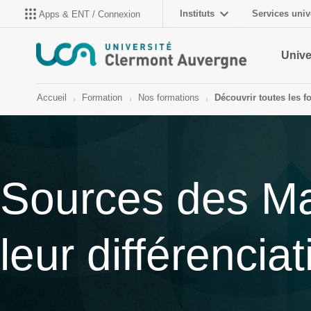
Instituts
Services univ
Apps & ENT / Connexion
Unive
Accueil
Formation
Nos formations
Découvrir toutes les f
Sources des M
leur différenciat