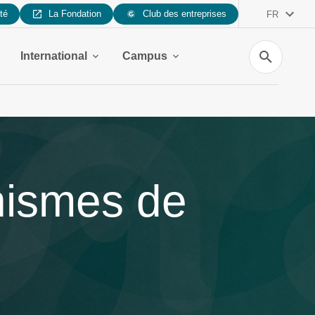
ité
La Fondation
Club des entreprises
FR
Recherche
International
Campus
nismes de