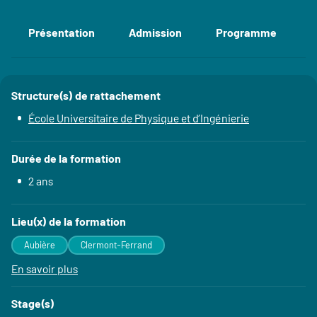
Présentation
Admission
Programme
E
Accéder aux sections de la fiche
Structure(s) de rattachement
Détails
École Universitaire de Physique et d’Ingénierie
Durée de la formation
2 ans
Lieu(x) de la formation
Aubière
Clermont-Ferrand
En savoir plus
à propos des Lieu(x) de la formation
Stage(s)