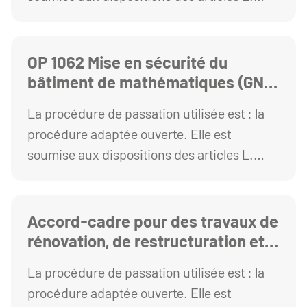
2123-1 et R. 2123-1 1° du Code de la
commande publique
OP 1062 Mise en sécurité du
bâtiment de mathématiques (GN8)
– Menuiseries intérieures
La procédure de passation utilisée est : la
procédure adaptée ouverte. Elle est
soumise aux dispositions des articles L.
2123-1 et R. 2123-1 1° du Code de la
commande publique.
Accord-cadre pour des travaux de
rénovation, de restructuration et
d'entretien courant des bâtiments
La procédure de passation utilisée est : la
de l'Université Clermont Auvergne
procédure adaptée ouverte. Elle est
: LOT 01-63- Electricité - Sites du