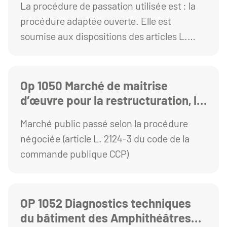
La procédure de passation utilisée est : la
des études préalables
procédure adaptée ouverte. Elle est
d’amélioration des performances
soumise aux dispositions des articles L.
énergétiques du pôle chimie
2123-1 et R. 2123-1 1° du Code de la
commande publique.
Op 1050 Marché de maitrise
d’œuvre pour la restructuration, la
rénovation énergétique, la mise
Marché public passé selon la procédure
aux normes réglementaires de la
négociée (article L. 2124-3 du code de la
station universitaire de Besse et la
commande publique CCP)
remise en service de la
microcentrale hydroélectrique
OP 1052 Diagnostics techniques
du bâtiment des Amphithéâtres