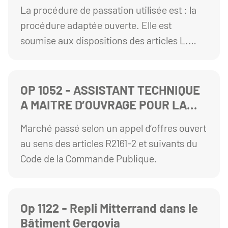
Sécurité des Cézeaux - Lot 07
La procédure de passation utilisée est : la
Menuiserie Intérieure
procédure adaptée ouverte. Elle est
soumise aux dispositions des articles L.
2123-1 et R. 2123-1 1° du Code de la
commande publique.
OP 1052 - ASSISTANT TECHNIQUE
A MAITRE D’OUVRAGE POUR LA
RENOVATION DES
Marché passé selon un appel d’offres ouvert
AMPHITHEATRES DES CEZEAUX
au sens des articles R2161-2 et suivants du
Code de la Commande Publique.
Op 1122 - Repli Mitterrand dans le
Bâtiment Gergovia