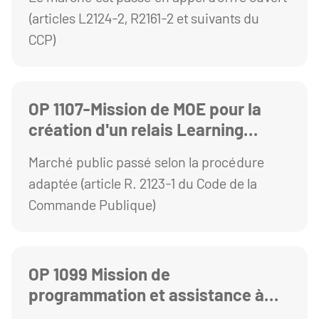
FONCTIONNELS, TECHNIQUES ET
(articles L2124-2, R2161-2 et suivants du
ENERGETIQUES SUR LE MARCHE
CCP)
GLOBAL DE PERFORMANCE DU
BATIMENT GERGOVIA
OP 1107-Mission de MOE pour la
création d'un relais Learning
Centre CAMPUS Le Puy en Velay
Marché public passé selon la procédure
adaptée (article R. 2123-1 du Code de la
Commande Publique)
OP 1099 Mission de
programmation et assistance à
Maitrise d'Ouvrage dans le cadre