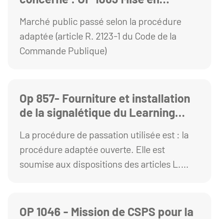
conformité technique des
Marché public passé selon la procédure
installations de ventilations
adaptée (article R. 2123-1 du Code de la
hygiéniques et spécifiques du
Commande Publique)
bâtiment 5 de chimie Chauffage
Ventilation Climatisation
Op 857- Fourniture et installation
de la signalétique du Learning
Centre de l’UCA
La procédure de passation utilisée est : la
procédure adaptée ouverte. Elle est
soumise aux dispositions des articles L.
2123-1 et R. 2123-1 1° du Code de la
commande publique
OP 1046 - Mission de CSPS pour la