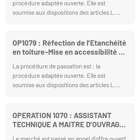
procédure adaptée ouverte. Elle est
site de Carnot
soumise aux dispositions des articles L.
2123-1 et R. 2123-1 1° du Code de la
commande publique.
OP1079 : Réfection de l’Etanchéité
en toiture-Mise en accessibilité et
sécurité incendie du bâtiment
La procédure de passation est : la
Poncillon B -Site SUAPS
procédure adaptée ouverte. Elle est
soumise aux dispositions des articles L.
2123-1 et R. 2123-1 1° du Code de la
commande publique.
OPERATION 1070 : ASSISTANT
TECHNIQUE A MAITRE D’OUVRAGE
SUR LES ASPECTS
Le marché est passé en appel d’offre ouvert