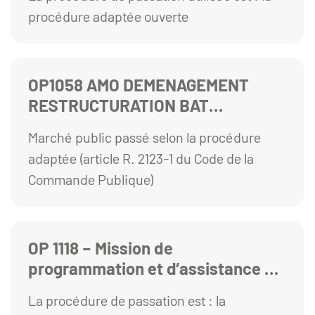
Informatique, Réseaux et Télécom
procédure adaptée ouverte
- Campus des Cézeaux à Aubière
OP1058 AMO DEMENAGEMENT
RESTRUCTURATION BAT
MITTERRAND UCA
Marché public passé selon la procédure
adaptée (article R. 2123-1 du Code de la
Commande Publique)
OP 1118 – Mission de
programmation et d’assistance à
maîtrise d’ouvrage pour la
La procédure de passation est : la
création du Créative Centre sur le