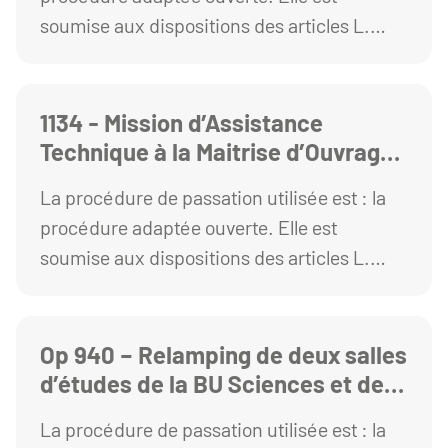
soumise aux dispositions des articles L.
2123-1 et R. 2123-1 1° du Code de la
commande publique
1134 - Mission d’Assistance
Technique à la Maitrise d’Ouvrage
pour la Rénovation du terrain de
La procédure de passation utilisée est : la
Foot Synthétique et Création d’un
procédure adaptée ouverte. Elle est
terrain de Padel– Site PONCILLON
soumise aux dispositions des articles L.
2123-1 et R. 2123-1 1° du Code de la
commande publique
Op 940 – Relamping de deux salles
d’études de la BU Sciences et des
circulations horizontales du
La procédure de passation utilisée est : la
bâtiment Mathématiques