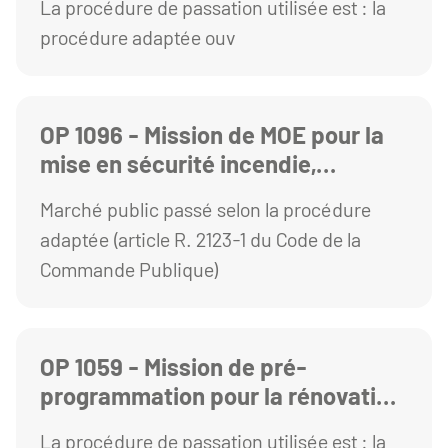
La procédure de passation utilisée est : la
Cézeaux : réalisation de
procédure adaptée ouv
diagnostics techniques
OP 1096 - Mission de MOE pour la
mise en sécurité incendie,
accessibilité et travaux
Marché public passé selon la procédure
d'aménagement du bâtiment
adaptée (article R. 2123-1 du Code de la
LEDRU
Commande Publique)
OP 1059 - Mission de pré-
programmation pour la rénovation
et l’extension du bâtiment
La procédure de passation utilisée est : la