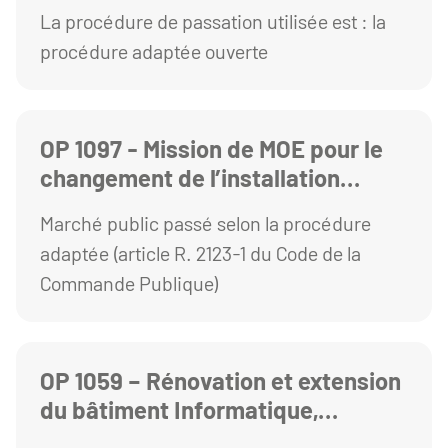
Gergovia
La procédure de passation utilisée est : la
procédure adaptée ouverte
OP 1097 - Mission de MOE pour le
changement de l’installation
complète du contrôle d'accès et
Marché public passé selon la procédure
fermeture des cages escaliers
adaptée (article R. 2123-1 du Code de la
extérieurs du bâtiment Physique
Commande Publique)
PPIO
OP 1059 – Rénovation et extension
du bâtiment Informatique,
Réseaux et Télécom de l’IUT des