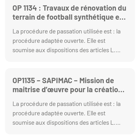
OP 1134 : Travaux de rénovation du
terrain de football synthétique et
création d’une piste de padel sur
La procédure de passation utilisée est : la
le site de PONCILLON
procédure adaptée ouverte. Elle est
soumise aux dispositions des articles L.
2123-1 et R. 2123-1 1° du Code de la
commande publique.
OP1135 – SAPIMAC – Mission de
maitrise d’œuvre pour la création
d’une ombrière photovoltaïque –
La procédure de passation utilisée est : la
Campus des Cézeaux – Aubière
procédure adaptée ouverte. Elle est
(63)
soumise aux dispositions des articles L.
2123-1 et R. 2123-1 1° du Code de la