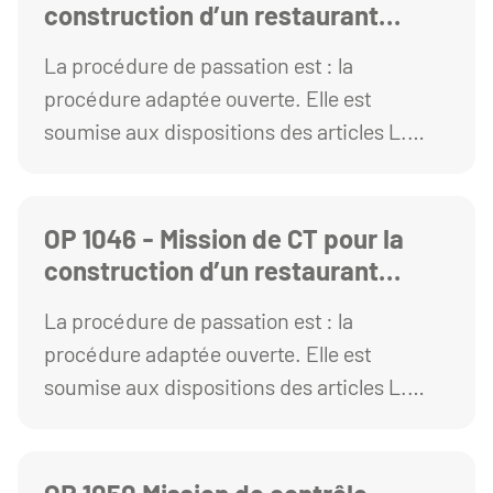
construction d’un restaurant
universitaire (CROUS) au sein de
La procédure de passation est : la
l’École Nationale Supérieure
procédure adaptée ouverte. Elle est
d’Architecture de Clermont-
soumise aux dispositions des articles L.
Ferrand
2123-1 et R. 2123-1 1° du Code de la
commande publique.
OP 1046 - Mission de CT pour la
construction d’un restaurant
universitaire (CROUS) au sein de
La procédure de passation est : la
l’École Nationale Supérieure
procédure adaptée ouverte. Elle est
d’Architecture de Clermont-
soumise aux dispositions des articles L.
Ferrand
2123-1 et R. 2123-1 1° du Code de la
commande publique.