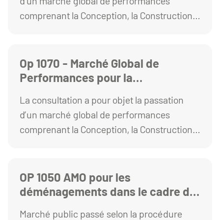
d’un marché global de performances
comprenant la Conception, la Construction,
l’Exploitation et la Maintenance pris en
application de l'article L2171-3 du Code de la
Commande Publique.
Op 1070 - Marché Global de
Performances pour la
réhabilitation extension du site
La consultation a pour objet la passation
Gergovia.
d’un marché global de performances
comprenant la Conception, la Construction,
l’Exploitation et la Maintenance pris en
application de l'article L2171-3 du Code de la
Commande Publique. .
OP 1050 AMO pour les
déménagements dans le cadre de
la rénovation de la station
Marché public passé selon la procédure
universitaire de Besse